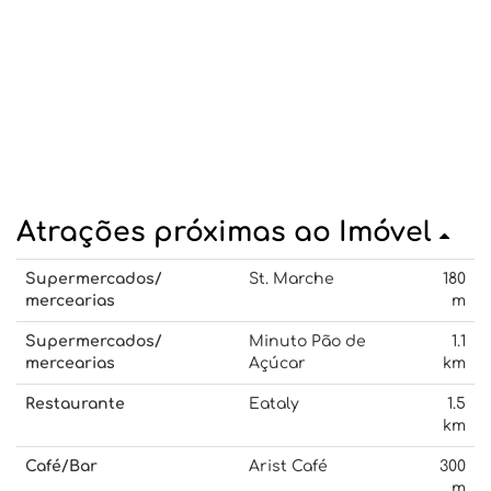
Atrações próximas ao Imóvel
Supermercados/
St. Marche
180
mercearias
m
Supermercados/
Minuto Pão de
1.1
mercearias
Açúcar
km
Restaurante
Eataly
1.5
km
Café/Bar
Arist Café
300
m