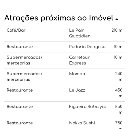
Atrações próximas ao Imóvel
Café/Bar
Le Pain
210 m
Quotidien
Restaurante
Padaria Dengosa
10 m
Supermercados/
Carrefour
10 m
mercearias
Express
Supermercados/
Mambo
240
mercearias
m
Restaurante
Le Jazz
450
m
Restaurante
Figueira Rubaiyat
850
m
Restaurante
Nakka Sushi
750
m