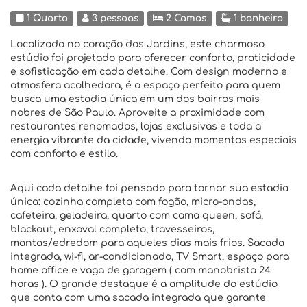
1 Quarto
3 pessoas
2 Camas
1 banheiro
Localizado no coração dos Jardins, este charmoso
estúdio foi projetado para oferecer conforto, praticidade
e sofisticação em cada detalhe. Com design moderno e
atmosfera acolhedora, é o espaço perfeito para quem
busca uma estadia única em um dos bairros mais
nobres de São Paulo. Aproveite a proximidade com
restaurantes renomados, lojas exclusivas e toda a
energia vibrante da cidade, vivendo momentos especiais
com conforto e estilo.
Aqui cada detalhe foi pensado para tornar sua estadia
única: cozinha completa com fogão, micro-ondas,
cafeteira, geladeira, quarto com cama queen, sofá,
blackout, enxoval completo, travesseiros,
mantas/edredom para aqueles dias mais frios. Sacada
integrada, wi-fi, ar-condicionado, TV Smart, espaço para
home office e vaga de garagem ( com manobrista 24
horas ). O grande destaque é a amplitude do estúdio
que conta com uma sacada integrada que garante