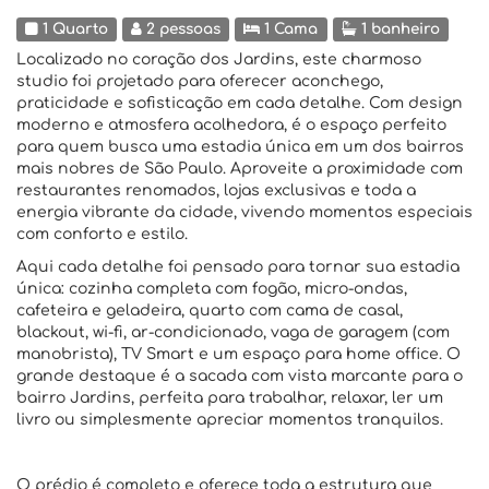
1 Quarto
2 pessoas
1 Cama
1 banheiro
Localizado no coração dos Jardins, este charmoso
studio foi projetado para oferecer aconchego,
praticidade e sofisticação em cada detalhe. Com design
moderno e atmosfera acolhedora, é o espaço perfeito
para quem busca uma estadia única em um dos bairros
mais nobres de São Paulo. Aproveite a proximidade com
restaurantes renomados, lojas exclusivas e toda a
energia vibrante da cidade, vivendo momentos especiais
com conforto e estilo.
Aqui cada detalhe foi pensado para tornar sua estadia
única: cozinha completa com fogão, micro-ondas,
cafeteira e geladeira, quarto com cama de casal,
blackout, wi-fi, ar-condicionado, vaga de garagem (com
manobrista), TV Smart e um espaço para home office. O
grande destaque é a sacada com vista marcante para o
bairro Jardins, perfeita para trabalhar, relaxar, ler um
livro ou simplesmente apreciar momentos tranquilos.
O prédio é completo e oferece toda a estrutura que